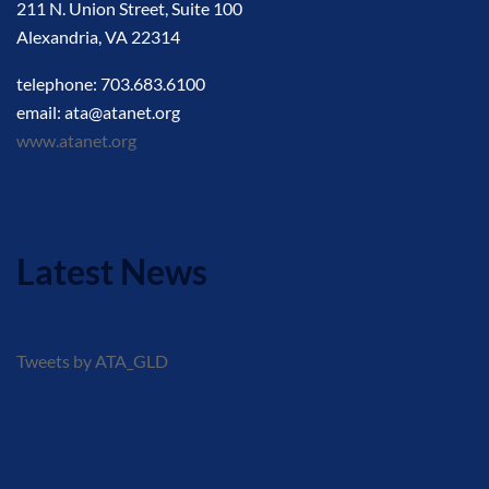
211 N. Union Street, Suite 100
Alexandria, VA 22314
telephone: 703.683.6100
email: ata@atanet.org
www.atanet.org
Latest News
Tweets by ATA_GLD